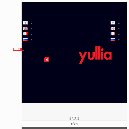
סניפים
0
בלוג
בלוג