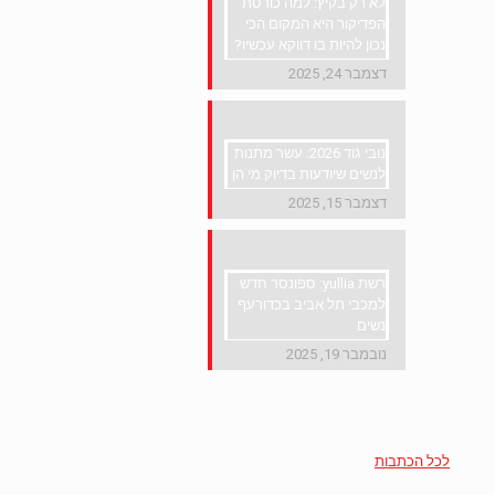
לא רק בקיץ: למה כורסת
הפדיקור היא המקום הכי
נכון להיות בו דווקא עכשיו?
דצמבר 24, 2025
נובי גוד 2026: עשר מתנות
לנשים שיודעות בדיוק מי הן
דצמבר 15, 2025
רשת yullia: ספונסר חדש
למכבי תל אביב בכדורעף
נשים
נובמבר 19, 2025
לכל הכתבות