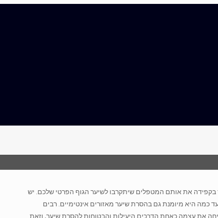
ר בקפידה את אותם המטפלים שיתקרבו לשיער הגוף הפרטי שלכם. יש
ד כמה היא מיומנת גם בהסרת שיער מאזורים אינטימיים. רבים
חה את עצמה כאחת הדרכים היעילות והבטוחות להסרת שיער, וזאת