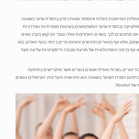
 של כמה וכמה דורות. המטפלות המיומנות בעלות אינספור שעות ניסיון בהסרת שיער בשעווה
באסתטיקה ובהסרת שיער המשתמשים בשיטות מסורתיות ומודרניות
אנו מתכוונים לכך. בשנים האחרונות עולה וגובר הביקוש בקרב נשים
שפם, אלא אף באזורים הרגישים והאינטימיים ביותר בגוף האדם, כמו
א אף ברמה הפסיכולוגית של מניעת מבוכה ודיסקרטיות עליונה מצד
בור נערים, נערות ואפילו אנשים בוגרים אשר מתביישים בתופעה
וששים לגשת ולטפל בה. היתרון הגדול של המטפלים המנוסים ברשת yullia בתחום הסרת השיער בשעווה הוא הרגישות והעדינות. הטיפולים נעשים
 של המטופל.