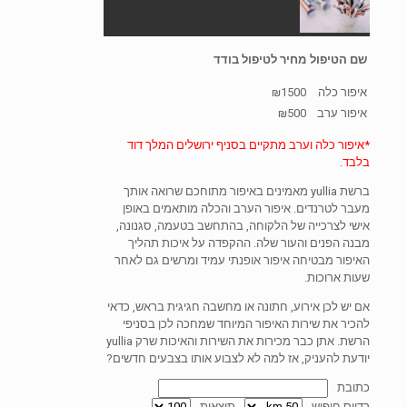
שם הטיפול
מחיר לטיפול בודד
איפור כלה
₪1500
איפור ערב
₪500
*איפור כלה וערב מתקיים בסניף ירושלים המלך דוד
בלבד.
ברשת yullia מאמינים באיפור מתוחכם שרואה אותך
מעבר לטרנדים. איפור הערב והכלה מותאמים באופן
אישי לצרכייה של הלקוחה, בהתחשב בטעמה, סגנונה,
מבנה הפנים והעור שלה. ההקפדה על איכות תהליך
האיפור מבטיחה איפור אופנתי עמיד ומרשים גם לאחר
שעות ארוכות.
אם יש לכן אירוע, חתונה או מחשבה חגיגית בראש, כדאי
להכיר את שירות האיפור המיוחד שמחכה לכן בסניפי
הרשת. אתן כבר מכירות את השירות והאיכות שרק yullia
יודעת להעניק, אז למה לא לצבוע אותו בצבעים חדשים?
כתובת
רדיוס חיפוש
תוצאות