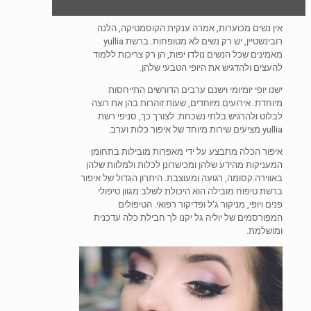
אין נשים מכוערות, אמרה ענקית הקוסמטיקה, הלנה
רובינשטיין, יש רק נשים לא מטופחות. ברשת yullia
מאמינים שכל הנשים נולדו יפות, הן רק צריכות ללמוד
להעצים ולהדגיש את היופי הטבעי שלהן.
ישנו יופי יומיומי וישנם ערבים הדורשים התייחסות
מיוחדת. אירועים מיוחדים, שעות זוהרות בהן את רוצה
לבלוט ולהרגיש בלתי נשכחת. לצורך כך, סניפי רשת
yullia מציעים שירות מיוחד של איפור כלות וערב.
איפור הכלה מתבצע על ידי מאפרות מובילות בתחומן
המעניקות מהידע שלהן ומכישרונן לכלות ולמלוות שלהן
באווירה קסומה, רגועה ומעוצבת. היתרון הגדול של איפור
ברשת טיפוח מובילה הוא היכולת לשלב מגוון טיפולי
פנים ויופי, מניקור ג'ל ופדיקור רפואי. הטיפולים
המפורסמים של יוליה גל יקנו לך חבילת כלה עדכנית
ומושלמת.