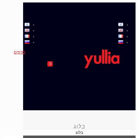
סניפים
0
בלוג
בלוג