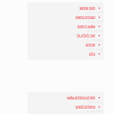
תנאי שימוש
הצהרת נגישות
yullia דרושים
ישיר ליוליה גל
סניפים
בלוג
טיפולים
תפריט טיפולים yullia
טיפולים לנשים