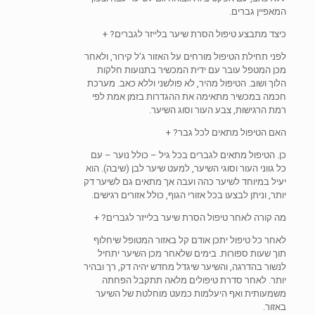
המאפיין גברים.
כיצד מתבצע טיפול הסרת שיער בלייזר לגברים?
+
לפני תחילת הטיפול מורחים על האזור ג’ל קירור, ולאחר
מכן המטפל עובר עם ידית המכשיר בתנועות חלקות
הלוך ושוב. הטיפול מהיר, לא פולשני וללא כאב. מערכת
חכמה במכשיר מתאימה את ההגדרות בזמן אמת לפי
רמת הרגישות, צבע העור וסוג השיער.
האם הטיפול מתאים לכל גבר?
+
כן. הטיפול מתאים לגברים בכל גיל – כולל נוער – עם
כל גווני העור וסוגי השיער, למעט שיער לבן (שיבה). הוא
יעיל במיוחד לשיער כהה ועבה אך מתאים גם לשיער דק
יותר, וניתן לבצעו בכל אזורי הגוף, כולל אזורים רגישים.
מה קורה לאחר טיפול הסרת שיער בלייזר לגברים?
+
לאחר כל טיפול יתכן אודם קל באזור המטופל שיחלוף
תוך שעות ספורות. בימים שלאחר מכן השיער יתחיל
לנשור בהדרגה, והשיער שיגדל מחדש יהיה דק, רך ובהיר
יותר. לאחר סדרת טיפולים מלאה תתקבל הפחתה
משמעותית ואף היעלמות כמעט מוחלטת של השיער
באזור.