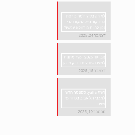
לא רק בקיץ: למה כורסת
הפדיקור היא המקום הכי
נכון להיות בו דווקא עכשיו?
דצמבר 24, 2025
נובי גוד 2026: עשר מתנות
לנשים שיודעות בדיוק מי הן
דצמבר 15, 2025
רשת yullia: ספונסר חדש
למכבי תל אביב בכדורעף
נשים
נובמבר 19, 2025