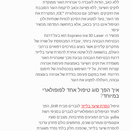
ללא כאב, הודות לעובדה כי אנרגיית האור ממוקדת
לזקיקי השיער, ללא פציעה וכאב לרקמת העור הסובבת
את הזקיקים. השילוב עם טכנולוגיית ™️ICE, המקררת את
פני העור, נועד למנוע את הסיכון לכוויות שטחיות ולכן
הטיפול איננו כרוך בכאב, אלא בתחושה המדמה מכשיר
עיסוי.
מכשיר ה- Soprano Ice 3D Laser הוא בעל דרגת
הבטיחות הגבוהה ביותר, עובדה המבוססת על שורה של
מחקרים קליניים אשר בוצעו במרכזים רפואיים ברחבי
העולם, בהשוואה לכל שיטה אחרת להסרת שיער בלייזר.
דרגת הבטיחות הגבוהה נובעת מכך שאנרגיית האור
משמידה את זקיקי השיער באמצעות פעימות אנרגיה
קצרות חוזרות, על ידי השימוש בטכנולוגיה של חימום
הדרגתי. זאת במקום פעימה בודדת של אנרגיה בעוצמה
גבוהה, העלולה לפצוע את העור.
איך הפך סוג טיפול אחד לפופולארי
במיוחד?
טיפול
הסרת שיער בלייזר
לגברים מבית SHR, הפך
לאחד הטיפולים הפופולאריים לגברים בסניפי רשת
yullia. גברים המגיעים מתרבויות, מצבים סוציו
אקונומיים ומגזרים שונים, מחפשים כולם פתרון עדכני
להסרת שיער בלייזר, שהפכה חלק בלתי נפרד משגרת