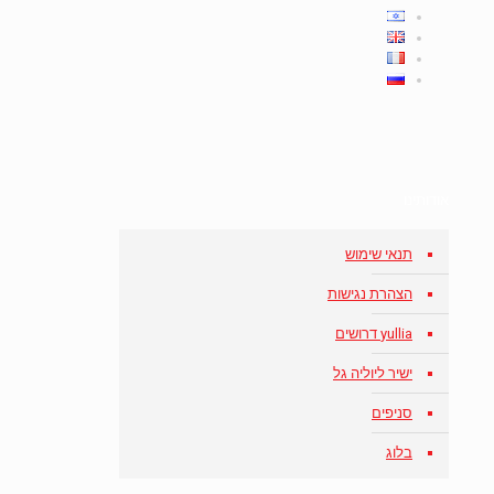
אודותינו
תנאי שימוש
הצהרת נגישות
yullia דרושים
ישיר ליוליה גל
סניפים
בלוג