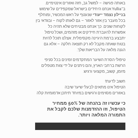
באותה פגישה – למשל גב, חזה ואזורים אינטימיים.
ב־Yullia אנחנו היחידים בישראל שמקפידים על שימוש
בניילון נצמד ייעודי
שנעטף על ראש המכשיר, ומוחלף
בכל מעבר בין אזור לאזור – גם לאותו לקוח – ובוודאי בין
לקוחות שונים. כך אנחנו מבטיחים שלא תהיה כל
אפשרות להעברת חיידקים או מזהמים, ושכל טיפול
יתבצע ברמת היגיינה מקסימלית. אצלנו תוכל להיות
בטוח שאתה מקבל לא רק תוצאה חלקה – אלא גם
הגנה מלאה על הבריאות שלך.
טיפולי הסרת השיער המתקדמים זמינים בכל סניפי
הרשת ברחבי הארץ, והם ניתנים על ידי צוות מטפלים
מיומן, קשוב, מקצועי ורגיש.
חשוב לדעת!
הטיפול אינו מתאים לבעלי שיער שיבה
באזורים מסוימים ורגישים במיוחד תיתכן אדמומיות קלה
כי עכשיו זה בהנחה של 50% ממחיר
הטיפול, וזו ההזדמנות שלכם לקבל את
התמורה המלאה ויותר.