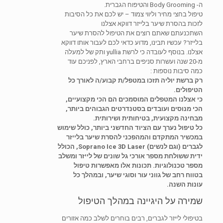
ה- Body Grooming והטיפוח הגברית.
טיפול בחצי מחיר וליווי צמוד – יש לכם את כל הסיבות
לזכות בהסרת שיער בלייזר דווקא אצלנו
השתכנעתם שאתם רוצים את הטיפול להסרת שיער
בלייזר? עכשיו תבינו, מדוע כדאי לכם לעבור אותו דווקא
אצלנו. בנוסף לעובדה כי לרשת yullia ותק של למעלה
מ-20 שנה ועשרות סניפים ברחבי הארץ, לפניכם עוד
כמה סיבות נוספות :
רק ברשת יוליה תזכו במטפל/ת קבוע/ה לאורך כל
הטיפולים.
כי אצלנו המטפלים המוסמכים הם הכי מקצועיים,
הכי מנוסים ועובדים בסטנדרטים הגבוהים ביותר,
מבחינה מקצועית, בטיחותית ושירותית.
כל טיפול נערך עם הציוד החדשני ביותר, כולל שימוש
במכשיר המתקדם והמהפכני להסרת שיער בלייזר
לגברים (וגם לנשים) Soprano Ice 3D Laser, הכולל
ידית ששולחת מספר אורכי גל שונים של לייזר ומשלב
מספר טכנולוגיות. תכונות אלו מאפשרות טיפול
בטווח רחב של גווני עור וסוגי שיער, ובמהלך כל
עונות השנה.
שמירה על היגיינה במהלך הטיפול
בטיפולי לייזר לגברים, רבים בוחרים לשלב כמה אזורים