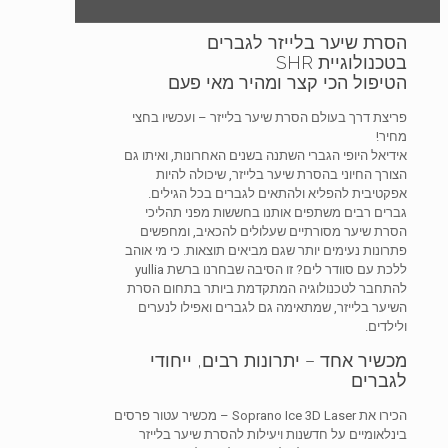
הסרת שיער בלייזר לגברים
בטכנולוגיית SHR
הטיפול הכי קצר ומהיר מאי פעם
פריצת דרך בעולם הסרת שיער בלייזר – ועכשיו בחצי
מחיר!
אידיאל היופי הגברי השתנה בשנים האחרונות, ואיתו גם
הצורך החיוני בהסרת שיער בלייזר, שיכולה להיות
אפקטיבית להפליא ולהתאים לגברים בכל הגילים.
גברים רבים משתפים אותנו בחששות מפני תהליכי
הסרת שיער מסורתיים שעלולים להכאיב, ומחפשים
פתרונות נעימים יותר שגם מביאים תוצאות. כי מי אוהב
ללכת עם סוודר לים? זו הסיבה שבחרנו ברשת yullia
להתחבר לטכנולוגיה המתקדמת ביותר בתחום הסרת
השיער בלייזר, שמתאימה גם לגברים ואפילו לנערים
ולילדים.
מכשיר אחד – יתרונות רבים, ייחודי
לגברים
הכירו את Soprano Ice 3D Laser – מכשיר עטור פרסים
בינלאומיים על חדשנות ויעילות להסרת שיער בלייזר