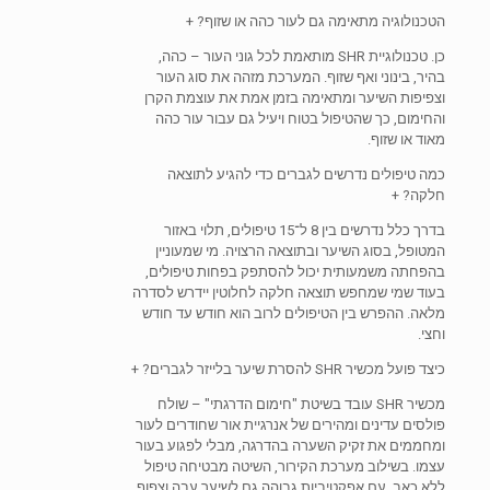
הטכנולוגיה מתאימה גם לעור כהה או שזוף?
+
כן. טכנולוגיית SHR מותאמת לכל גוני העור – כהה,
בהיר, בינוני ואף שזוף. המערכת מזהה את סוג העור
וצפיפות השיער ומתאימה בזמן אמת את עוצמת הקרן
והחימום, כך שהטיפול בטוח ויעיל גם עבור עור כהה
מאוד או שזוף.
כמה טיפולים נדרשים לגברים כדי להגיע לתוצאה
חלקה?
+
בדרך כלל נדרשים בין 8 ל־15 טיפולים, תלוי באזור
המטופל, בסוג השיער ובתוצאה הרצויה. מי שמעוניין
בהפחתה משמעותית יכול להסתפק בפחות טיפולים,
בעוד שמי שמחפש תוצאה חלקה לחלוטין יידרש לסדרה
מלאה. ההפרש בין הטיפולים לרוב הוא חודש עד חודש
וחצי.
כיצד פועל מכשיר SHR להסרת שיער בלייזר לגברים?
+
מכשיר SHR עובד בשיטת "חימום הדרגתי" – שולח
פולסים עדינים ומהירים של אנרגיית אור שחודרים לעור
ומחממים את זקיק השערה בהדרגה, מבלי לפגוע בעור
עצמו. בשילוב מערכת הקירור, השיטה מבטיחה טיפול
ללא כאב, עם אפקטיביות גבוהה גם לשיער עבה וצפוף