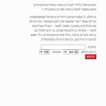
האם טיפול בלייזר לגברים בטוח באזורים אינטימיים
והאם אפשר לטפל בכמה אזורים במקביל?
+
בהחלט. ב־Yullia אנחנו היחידים בישראל שמשתמשים
בניילון נצמד ייעודי שעוטף את ראש המכשיר. את הניילון
אנו מחליפים במעבר מאזור לאזור – אפילו אצל אותו
לקוח – ובוודאי בין לקוחות שונים. כך ניתן לטפל גם
בכמה אזורים ברצף, כולל אזורים אינטימיים, בלי חשש
להעברת חיידקים, וברמת היגיינה מקסימלית.
כתובת
רדיוס חיפוש
תוצאות