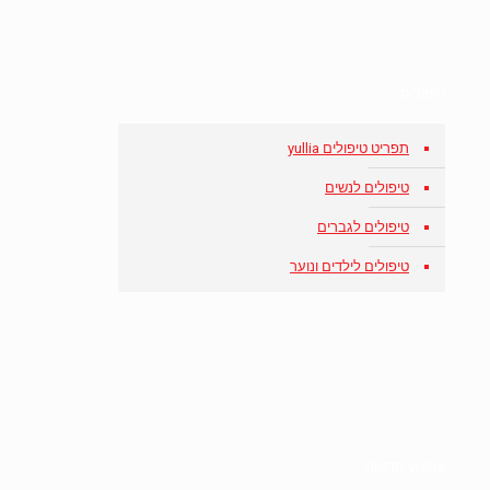
טיפולים
תפריט טיפולים yullia
טיפולים לנשים
טיפולים לגברים
טיפולים לילדים ונוער
yullia חדשות