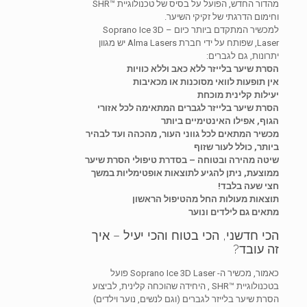
מהדור החדש, הפועל על בסיס של טכנולוגיית ™️SHR
וחימום הדרגתי של זקיקי השיער.
למכשיר המתקדם ביותר כיום – Soprano Ice 3D
Laser, שפותח על ידי חברת Alma Lasers יש מגוון
יתרונות, גם לגברים:
הסרת שיער בלייזר ללא כאב וללא כוויות
אין תופעות לוואי מסוכנות או מכאיבות
יעילות קלינית מוכחת
הסרת שיער בלייזר לגברים המתאימה לכל אזורי
הגוף, אפילו האינטימיים ביותר
מכשיר המתאים לכל גווני העור, מהכהה ועד לבהיר
ביותר, כולל לעור שזוף
שיטה מהירה ובטוחה – בסדרת טיפולי הסרת שיער
ממוצעת, ניתן להגיע לתוצאות אופטימליות במשך
חצי שעה בלבד!
תוצאות מעולות החל מהטיפול הראשון
מתאים גם לילדים ונוער
הכי חדשני, הכי בטוח והכי יעיל – איך
זה עובד?
כאמור, מכשיר ה- Soprano Ice 3D Laser פועל
בטכנולוגיית ™️SHR , היחידה שהוכחה קלינית, לביצוע
הסרת שיער בלייזר לגברים (וגם לנשים, נוער וילדים)