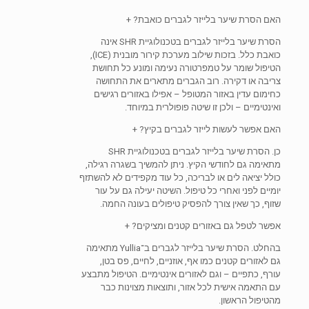
האם הסרת שיער בלייזר לגברים כואבת?
+
הסרת שיער בלייזר לגברים בטכנולוגיית SHR אינה
כואבת כלל. בזכות שילוב מערכת קירור מובנית (ICE),
הטיפול שומר על טמפרטורה נעימה ומונע כל תחושת
צריבה או דקירה. רוב הגברים מתארים את התחושה
כחימום עדין באזור המטופל – אפילו באזורים רגישים
ואינטימיים – ולכן זו שיטה פופולרית במיוחד.
האם אפשר לעשות לייזר לגברים בקיץ?
+
כן. הסרת שיער בלייזר לגברים בטכנולוגיית SHR
מתאימה גם לחודשי הקיץ. ניתן להמשיך בשגרה רגילה,
כולל יציאה לים או לבריכה, כל עוד מקפידים לא להשתזף
יומיים לפני ואחרי כל טיפול. השיטה יעילה גם על עור
שזוף, כך שאין צורך להפסיק טיפולים בעונה החמה.
אפשר לטפל גם באזורים קטנים ומציקים?
+
בהחלט. הסרת שיער בלייזר לגברים ב־Yullia מתאימה
גם לאזורים קטנים כמו אף, אוזניים, לחיים, פס בטן,
עורף, כתפיים – וגם לאזורים אינטימיים. הטיפול מתבצע
עם התאמה אישית לכל אזור, ותוצאות מצוינות כבר
מהטיפול הראשון.