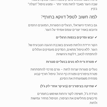
שבה העור מאבד לחות מהר יותר – ומונע טיפול “הצלה”
בקיץ.
למה חשוב לטפל דווקא בחורף?
גם בחורף הישראלי, הנעליים הסגורות, המזגנים החמים
והיובש באוויר יוצרים עומס אמיתי על העור.
✔ יובש וסדקים בכפות הרגליים
הקור וירידת הלחות פוגעים בשכבת ההגנה הטבעית של
העור. ללא טיפול מתאים, הסדקים מעמיקים ועלולים
להתפתח לכאב, דלקות ורגישויות.
✔ פטרת וריח לא נעים בנעליים סגורות
נעליים סגורות יוצרות לחות – גורם מרכזי להתפתחות
פטרת ציפורניים ופטרת כף הרגל. טיפול חורף קבוע
מפחית משמעותית את הסיכון.
✔ שחיקה בציפורניים (בעיקר אחרי לק ג’ל)
הורדת ג’ל, חשיפה לקור ורוחות ושימוש בחומרים
מייבשים מחלישים את הציפורן. הטיפול מחזיר גמישות
ולחות.