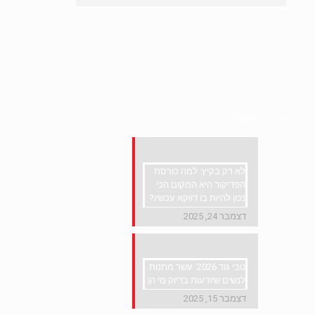
yullia חדשות
לא רק בקיץ: למה כורסת
הפדיקור היא המקום הכי
נכון להיות בו דווקא עכשיו?
דצמבר 24, 2025
נובי גוד 2026: עשר מתנות
לנשים שיודעות בדיוק מי הן
דצמבר 15, 2025