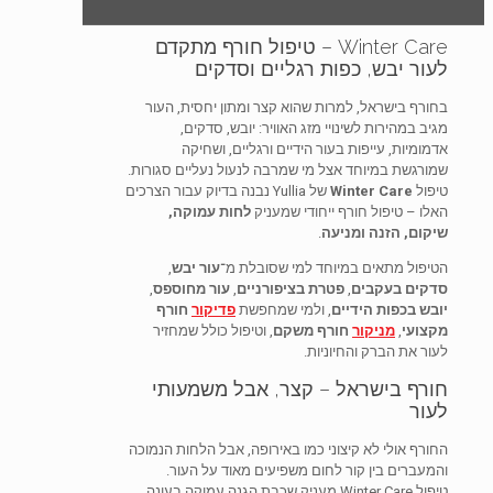
Winter Care – טיפול חורף מתקדם
לעור יבש, כפות רגליים וסדקים
בחורף בישראל, למרות שהוא קצר ומתון יחסית, העור
מגיב במהירות לשינויי מזג האוויר: יובש, סדקים,
אדמומיות, עייפות בעור הידיים ורגליים, ושחיקה
שמורגשת במיוחד אצל מי שמרבה לנעול נעליים סגורות.
טיפול
Winter Care
של Yullia נבנה בדיוק עבור הצרכים
האלו – טיפול חורף ייחודי שמעניק
לחות עמוקה,
שיקום, הזנה ומניעה
.
הטיפול מתאים במיוחד למי שסובלת מ־
עור יבש
,
סדקים בעקבים
,
פטרת בציפורניים
,
עור מחוספס
,
יובש בכפות הידיים
, ולמי שמחפשת
פדיקור
חורף
מקצועי
,
מניקור
חורף משקם
, וטיפול כולל שמחזיר
לעור את הברק והחיוניות.
חורף בישראל – קצר, אבל משמעותי
לעור
החורף אולי לא קיצוני כמו באירופה, אבל הלחות הנמוכה
והמעברים בין קור לחום משפיעים מאוד על העור.
טיפול Winter Care מעניק שכבת הגנה עמוקה בעונה