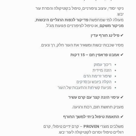
ניקוי יסודי, עיצוב ציפורניים, טיפול בקוטיקולה והסרת עור
יבש.
מעולה למי שמחפשת
פדיקור לכפות הרגליים היבשות
,
מניקור משקם
, או טיפול לציפורניים פגועות מג’ל.
✔ פילינג חורף עדין
מסיר שכבות יבשות ומשאיר את העור חלק, רך ונעים.
✔ אמבט פראפין חם – 15 דקות
ריכוך עמוק
הזנה מיידית
שיפור זרימת הדם
הקלה ביובש ובסדקים
מניעת קשיחות והתעבות של העור
✔ עיסוי הזנה קצר עם קרם עשיר
מעניק תחושת חום, רכות ורגיעה.
✔ התאמת טיפול ביתי למשך החורף
משלבים מוצרי
PROVEN
– קרם ידיים טיפולי, קרם
רגליים טיפולי וסרום לקוטיקולה לעור יבש.