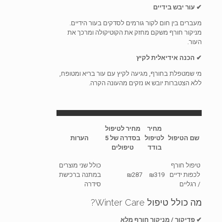
✔ עור יבש בידיים
מעברים בין חום לקור גורמים לסדקים בעור הידיים.
מניקור חורף משקם מחזק את הקוטיקולה ומרכך את
העור.
✔ הכנה אידיאלית לקיץ
מי שמטפלת בחורף, מגיעה לקיץ עם עור בריא ומטופח,
ללא הצטברות יובש או נזקים מהעונה הקרה.
מחיר
מחיר לטיפול
שם הטיפול
לטיפול
בסדרה של 5
הערות
בודד
טיפולים
טיפול חורף
כולל שני מוצרים
לכפות ידיים
₪319
₪287
במתנה ברכישת
/ רגליים
סידרה
מה כולל טיפול Winter Care?
✔ פדיקור / מניקור חורף מלא