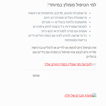
למי הטיפול מומלץ במיוחד?
מי שסובלת מיובש, סדקים, אדמומיות או רגישות
מי שנועלת נעליים סגורות רוב היום
מתאמנות (לחות בנעליים >> פטרת)
לקוחות שמורידות ג’ל ורוצות לחזק ציפורניים
אנשים עם נטייה לפטרת או יובש כרוני
כל מי שרוצה להגיע לקיץ עם כפות רגליים וידיים
בריאות ומטופחות
את הטיפול ניתן להזמין או לידיים או לרגליים וברכישת
סדרה ניתן לבצע את הטיפול בו זמנית גם בידיים וגם
ברגליים.
👉
לקביעת תור אונליין בסניף הקרוב אליך
שתפו