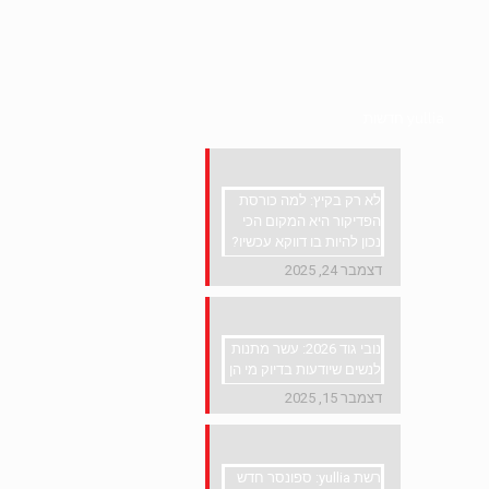
yullia חדשות
לא רק בקיץ: למה כורסת
הפדיקור היא המקום הכי
נכון להיות בו דווקא עכשיו?
דצמבר 24, 2025
נובי גוד 2026: עשר מתנות
לנשים שיודעות בדיוק מי הן
דצמבר 15, 2025
רשת yullia: ספונסר חדש