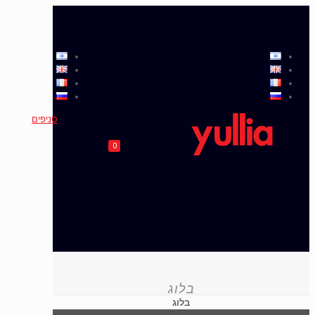
סניפים
0
בלוג
בלוג