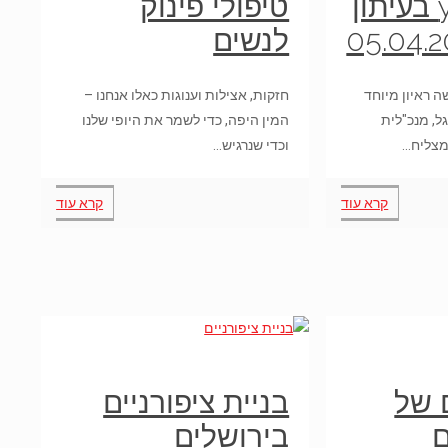
רשת yullia בעיתון
טיפולי פינוק
לנשים
ון לאשה ראיון מיוחד
חזקות, אצילות וענוגות כאלו אנחנו –
ל, מנכ"לית
המין היפה, כדי לשמר את היופי שלנו
מצליח…
וכדי שנרגיש…
קרא עוד
קרא עוד
ם של
בניית ציפורניים
ם
בירושלים