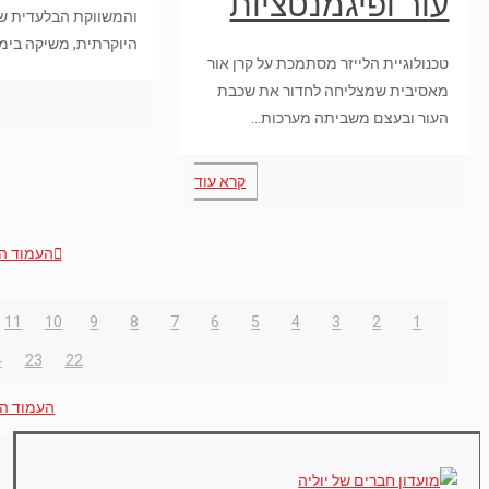
עור ופיגמנטציות
היוקרתית, משיקה בימ
טכנולוגיית הלייזר מסתמכת על קרן אור
מאסיבית שמצליחה לחדור את שכבת
העור ובעצם משביתה מערכות…
קרא עוד
העמוד ה
11
10
9
8
7
6
5
4
3
2
1
4
23
22
העמוד ה