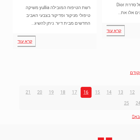
והמשווקת הבלעדית של סדרת Dior
רשת הטיפוח המובילה yullia משיקה
ים אלו את…
טיפולי מניקור ופדיקור בצבעי האביב
החדשים מבית דיור. ניתן להשיג…
קרא עוד
קרא עוד
קודם
21
20
19
18
17
16
15
14
13
12
25
2
בא