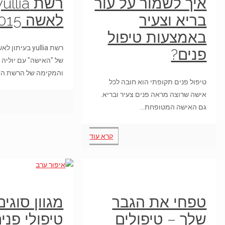
איך לשמור על עור
בריא וצעיר
לאשה 05.04.2015
באמצעות טיפול
רשת yullia בעית
פנים?
של "האישה" עם יוליה ג
והמקימה של הרשת ה
טיפול פנים תקופתי הוא חובה לכל
אישה שרוצה מראה פנים צעיר ובריא.
גם האישה המטופחת…
קרא עוד
טפחי את הגבר
מגוון סוגי
שלך – טיפולים
טיפולי פני