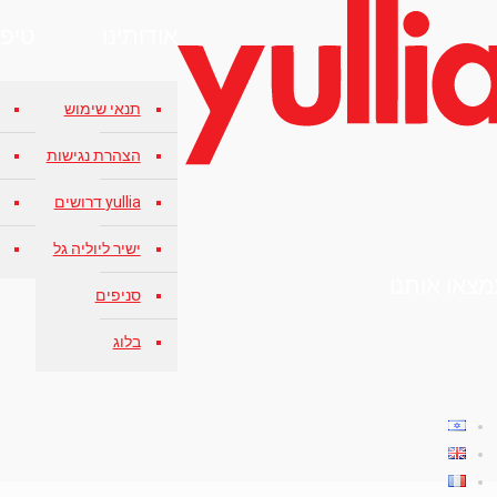
אודותינו
טיפו
תנאי שימוש
הצהרת נגישות
yullia דרושים
ישיר ליוליה גל
צאו אותנו
סניפים
בלוג