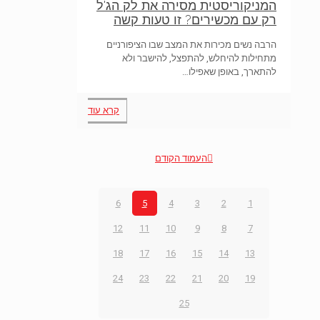
המניקוריסטית מסירה את לק הג'ל
רק עם מכשירים? זו טעות קשה
הרבה נשים מכירות את המצב שבו הציפורניים
מתחילות להיחלש, להתפצל, להישבר ולא
להתארך, באופן שאפילו…
קרא עוד
העמוד הקודם
6
5
4
3
2
1
12
11
10
9
8
7
18
17
16
15
14
13
24
23
22
21
20
19
25