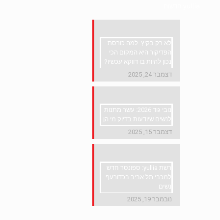
yullia חדשות
לא רק בקיץ: למה כורסת
הפדיקור היא המקום הכי
נכון להיות בו דווקא עכשיו?
דצמבר 24, 2025
נובי גוד 2026: עשר מתנות
לנשים שיודעות בדיוק מי הן
דצמבר 15, 2025
רשת yullia: ספונסר חדש
למכבי תל אביב בכדורעף
נשים
נובמבר 19, 2025