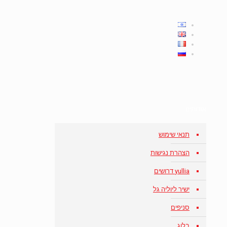
אודותינו
תנאי שימוש
הצהרת נגישות
yullia דרושים
ישיר ליוליה גל
סניפים
בלוג