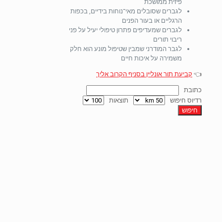
פיזית ממושכת
לגברים שסובלים מאי־נוחות בידיים, בכפות
הרגליים או בעור הפנים
לגברים שמעדיפים פתרון טיפולי יעיל על פני
ריבוי תורים
לגבר המודרני שמבין שטיפול מונע הוא חלק
משמירה על איכות חיים
👈
קביעת תור אונליין בסניף הקרוב אליך
כתובת
רדיוס חיפוש
תוצאות