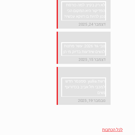
לא רק בקיץ: למה כורסת
הפדיקור היא המקום הכי
נכון להיות בו דווקא עכשיו?
דצמבר 24, 2025
נובי גוד 2026: עשר מתנות
לנשים שיודעות בדיוק מי הן
דצמבר 15, 2025
רשת yullia: ספונסר חדש
למכבי תל אביב בכדורעף
נשים
נובמבר 19, 2025
לכל הכתבות