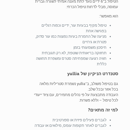
הטיפול ב־6 ידיים נועד לתת מענה אמיתי לשגרה גברית
עמוסה, מבלי לדחות טיפול הכרחי.
הוא מאפשר:
טיפול מקיף בבעיות עור, ידיים וכפות רגליים
בפגישה אחת
מניעה של החמרת בעיות נפוצות כמו עור סדוק,
פטרת או גירויים
חיסכון משמעותי בזמן
תחזוקה בריאותית שוטפת, לא רק תגובתית
חוויה רגועה שמפחיתה סטרס ומשפרת תחושה
כללית
סטנדרט הניקיון של yullia
גם בטיפול משולב, ב־yullia נשמרת סטריליות מלאה
בכל אזור ובכל שלב.
העבודה מתבצעת על פי נהלים מחמירים, עם ציוד ייעודי
לכל טיפול – וללא פשרות.
למי זה מתאים?
לגברים פעילים פיזית או ספורטיבית
לגברים לאחר תקופות עומס, מילואים או עבודה