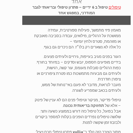
אחד
טיפולים
טיפול ב 6 ידיים – פתרון טיפולי ובריאותי לגבר
המודרני, במפגש אחד
מאמץ פיזי מתמשך, פעילות ספורטיבית, עמידה
ממושכת על הרגליים, מילואים, עבודה בסביבה מאובקת
או מזוהמת, סטרס ולחץ יומיומי –
כל אלה לא נשארים רק בלו״ז. הם ניכרים גם בגוף.
העור בפנים מגיב בעייפות, גירויים ולעיתים פצעים.
בידיים מופיעים חספוס, יובש וסדקים – במיוחד בחורף.
כפות הרגליים סובלות מעומס, עור קשה, רגישות,
ולעיתים גם מבעיות מתמשכות כמו פטרת ציפורניים או
ציפורן חודרנית.
מעבר לנראות, מדובר לא פעם באי־נוחות של ממש,
ולעיתים בכאב שמפריע לשגרה.
טיפולי פדיקור, מניקור וטיפולי פנים הם לא עניין של פינוק
– אלא של
תחזוקה בריאותית נכונה
.
אבל בפועל, כל טיפול כזה דורש בממוצע כשעה וחצי.
שלושה טיפולים נפרדים הופכים בקלות למספר ביקורים
ולבזבוז זמן שקשה לפנות.
מתוך הצורך הזה נולד ב־
yullia
פתרון טיפולי חכם ויעיל: