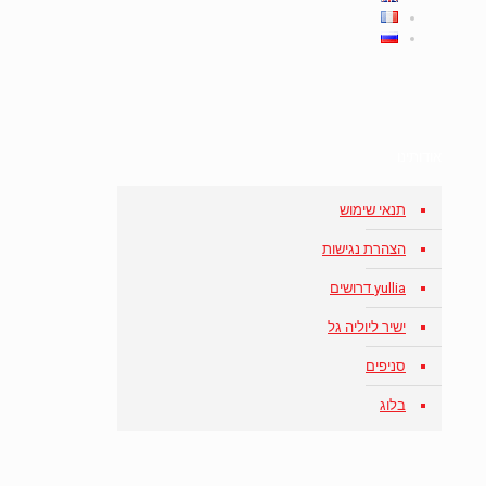
אודותינו
תנאי שימוש
הצהרת נגישות
yullia דרושים
ישיר ליוליה גל
סניפים
בלוג