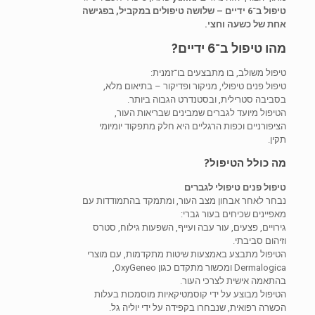
טיפול ב־6 ידיים – שלושה טיפולים במקביל, בפגישה
אחת של כשעה וחצי.
מהו טיפול ב־6 ידיים?
טיפול משולב, בו מתבצעים בו־זמנית:
טיפול פנים טיפולי, מניקור ופדיקור – בתיאום מלא,
בסביבה סטרילית, ובסטנדרט הגבוה ביותר.
הטיפול מיועד לגברים שמבינים שבריאות העור,
הציפורניים וכפות הרגליים היא חלק מתפקוד יומיומי
תקין.
מה כולל הטיפול?
טיפול פנים טיפולי לגברים
נבחר לאחר אבחון מצב העור, ומתמקד בהתמודדות עם
מאפיינים שכיחים בעור גברי:
גירויים, פצעים, עור עבה ועייף, השפעות גילוח, סטרס
וזיהום סביבתי.
הטיפול מתבצע באמצעות שיטות מתקדמות, עם מוצרי
Dermalogica ומכשור מתקדם כגון OxyGeneo,
בהתאמה אישית לצרכי העור.
הטיפול מבוצע על ידי קוסמטיקאיות מוסמכות בעלות
הכשרה רפואית, שנבחרו בקפידה על ידי יוליה גל.