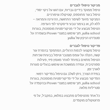
מניקור טיפולי לגברים
טיפול ממוקד בידיים גבריות, עם דגש על ניקוי יסודי,
טיפול בעור מחוספס, קוטיקולה וציפורניים.
המניקור מיועד לשיפור התחושה, ההיגיינה והמראה –
ללא לק, או בגימור טבעי ודיסקרטי לפי העדפה.
הטיפול מבוצע על ידי מניקוריסטיות מוסמכות, בוגרות
yullia school, תוך שימוש במוצרי Proven ובשמירה על
סטנדרט הניקיון של yullia.
פדיקור טיפולי לגברים
טיפול מקצועי לכפות הרגליים, המתמקד בהסרת עור
קשה, הקלה על עומס מצטבר וטיפול בבעיות שכיחות.
הטיפול מתאים במיוחד לאחר מאמץ פיזי, פעילות
ספורטיבית, עמידה ממושכת או שימוש בנעליים סגורות
לאורך זמן.
במידת הצורך, ניתן לשלב גם טיפול בפדיקור רפואי.
הפדיקור מבוצע על ידי פדיקוריסטיות מוסמכות, בוגרות
yullia school, תוך שימוש במוצרי Proven ובהקפדה על
סטריליות מלאה.
כל אחד מהטיפולים מתבצע במלואו, במקביל, על פי
פרוטוקולים מוקפדים.