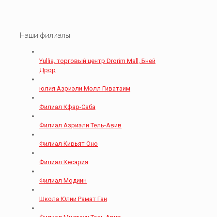
Наши филиалы
Yullia, торговый центр Drorim Mall, Бней
Дрор
юлия Азриэли Молл Гиватаим
Филиал Кфар-Саба
Филиал Азриэли Тель-Авив
Филиал Кирьят Оно
Филиал Кесария
Филиал Модиин
Школа Юлии Рамат Ган