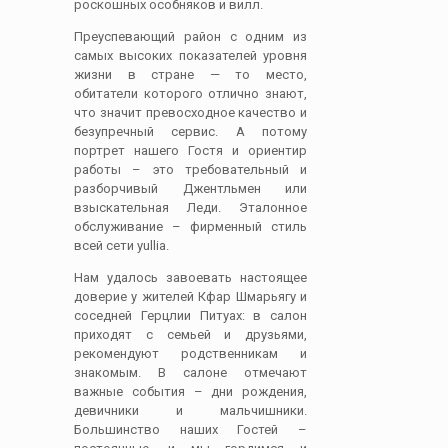
роскошных особняков и вилл.
Преуспевающий район с одним из
самых высоких показателей уровня
жизни в стране — то место,
обитатели которого отлично знают,
что значит превосходное качество и
безупречный сервис. А потому
портрет нашего Гостя и ориентир
работы – это требовательный и
разборчивый Джентльмен или
взыскательная Леди. Эталонное
обслуживание – фирменный стиль
всей сети yullia.
Нам удалось завоевать настоящее
доверие у жителей Кфар Шмарьягу и
соседней Герцлии Питуах: в салон
приходят с семьей и друзьями,
рекомендуют родственникам и
знакомым. В салоне отмечают
важные события – дни рождения,
девичники и мальчишники.
Большинство наших Гостей –