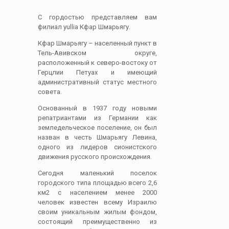
С гордостью представляем вам
филиал yullia Кфар Шмарьягу.
Кфар Шмарьягу – населенный пункт в
Тель-Авивском округе,
расположенный к северо-востоку от
Герцлии Петуах и имеющий
административный статус местного
совета.
Основанный в 1937 году новыми
репатриантами из Германии как
земледельческое поселение, он был
назван в честь Шмарьягу Левина,
одного из лидеров сионистского
движения русского происхождения.
Сегодня маленький поселок
городского типа площадью всего 2,6
км2 с населением менее 2000
человек известен всему Израилю
своим уникальным жилым фондом,
состоящий преимущественно из