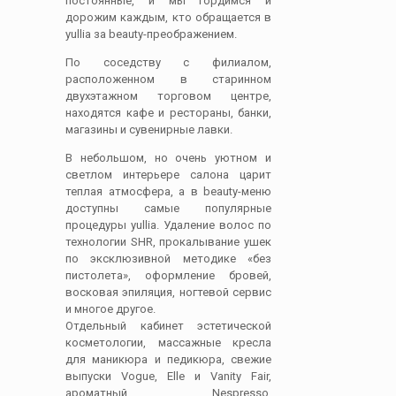
постоянные, и мы гордимся и
дорожим каждым, кто обращается в
yullia за beauty-преображением.
По соседству с филиалом,
расположенном в старинном
двухэтажном торговом центре,
находятся кафе и рестораны, банки,
магазины и сувенирные лавки.
В небольшом, но очень уютном и
светлом интерьере салона царит
теплая атмосфера, а в beauty-меню
доступны самые популярные
процедуры yullia. Удаление волос по
технологии SHR, прокалывание ушек
по эксклюзивной методике «без
пистолета», оформление бровей,
восковая эпиляция, ногтевой сервис
и многое другое.
Отдельный кабинет эстетической
косметологии, массажные кресла
для маникюра и педикюра, свежие
выпуски Vogue, Elle и Vanity Fair,
ароматный Nespresso,