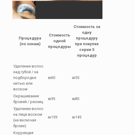
Стоимость за
одну
Стоимость
Процедура
процедуру
одной
(по зонам)
при покупке
процедуры
серии 5
процедур
Удаление волос
над губой / на
подбородке
₪60
₪55
нитью или
воском
Окрашивание
₪95
₪85
бровей / ресниц
Удаление волос
на лице воском
₪159
₪145
(не включая
брови)
Коррекция