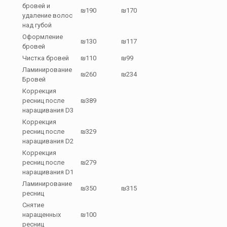
бровей и
₪190
₪170
удаление волос
над губой
Оформление
₪130
₪117
бровей
Чистка бровей
₪110
₪99
Ламинирование
₪260
₪234
Бровей
Коррекция
ресниц после
₪389
наращивания D3
Коррекция
ресниц после
₪329
наращивания D2
Коррекция
ресниц после
₪279
наращивания D1
Ламинирование
₪350
₪315
ресниц
Снятие
наращенных
₪100
ресниц